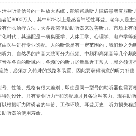
生活中听觉信号的一种放大系统，能够帮助听力障碍患者克服听
者近8000万人，其中90%以上是感音神经性耳聋。老年人是
没有什么治疗方法，大多数需借助助听器来改善听力。市场上有
字化时代，其选配是一项集医学、人体工学、心理学、电声学等
该由医生进行专业选配。人的听觉是有一定范围的，我们称之为
伤听力。自然界的声音大致可分为低频、中频和高频音等几个频
声音在各自的听域内，各频段的听力尽量靠近正常人，就必须进行
耳流脓，必须加入特殊的线路和装置。因此要获得满意的听力补偿
型号、性能、规格有很大差别，即使是同一型号的助听器也需要
要特别设计。只有专业听力**和选配师才具备这种实力。现在助
可以根据听力障碍者的年龄、工作环境、耳聋历史、听力损失程度
长助听器的使用寿命。